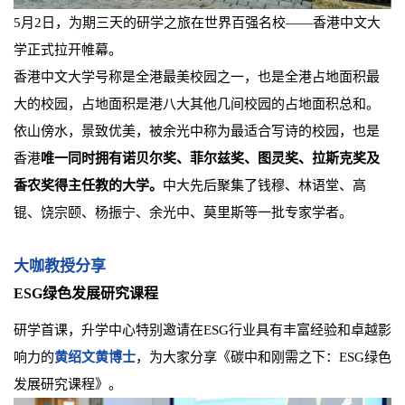
5月2日，为期三天的研学之旅在世界百强名校——香港中文大
学正式拉开帷幕。
香港中文大学号称是全港最美校园之一，也是全港占地面积最
大的校园，占地面积是港八大其他几间校园的占地面积总和。
依山傍水，景致优美，被余光中称为最适合写诗的校园，也是
香港
唯一同时拥有诺贝尔奖、菲尔兹奖、图灵奖、拉斯克奖及
香农奖得主任教的大学。
中大先后聚集了钱穆、林语堂、高
锟、饶宗颐、杨振宁、余光中、莫里斯等一批专家学者。
大咖教授分享
ESG绿色发展研究课程
研学首课，升学中心特别邀请在ESG行业具有丰富经验和卓越影
响力的
黄绍文黄博士
，为大家分享《碳中和刚需之下：ESG绿色
发展研究课程
》。